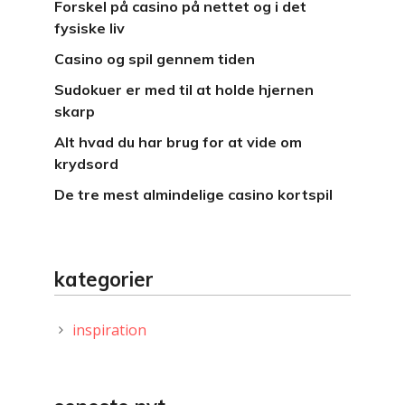
Forskel på casino på nettet og i det
fysiske liv
Casino og spil gennem tiden
Sudokuer er med til at holde hjernen
skarp
Alt hvad du har brug for at vide om
krydsord
De tre mest almindelige casino kortspil
kategorier
inspiration