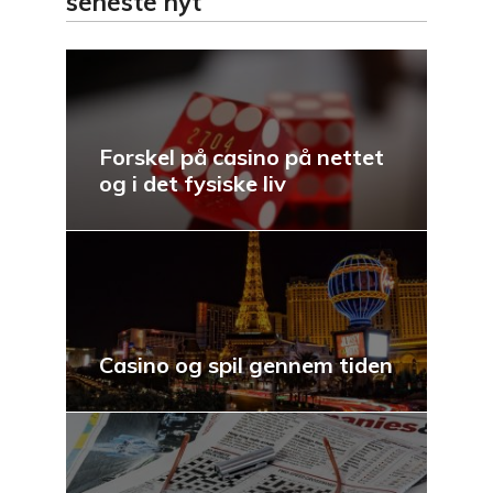
seneste nyt
Forskel på casino på nettet
og i det fysiske liv
Casino og spil gennem tiden